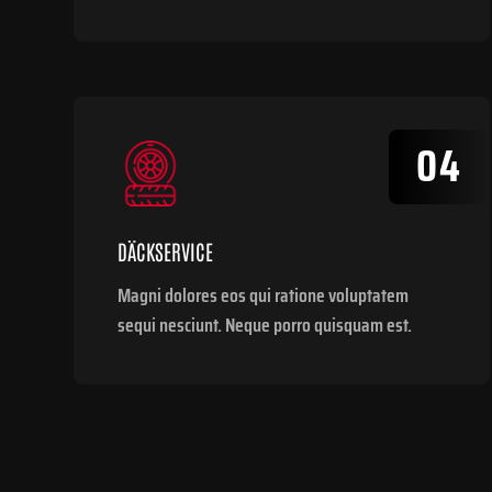
04
DÄCKSERVICE
Magni dolores eos qui ratione voluptatem
sequi nesciunt. Neque porro quisquam est.