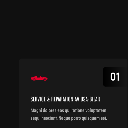
01
SERVICE & REPARATION AV USA-BILAR
Magni dolores eos qui ratione voluptatem
sequi nesciunt. Neque porro quisquam est.