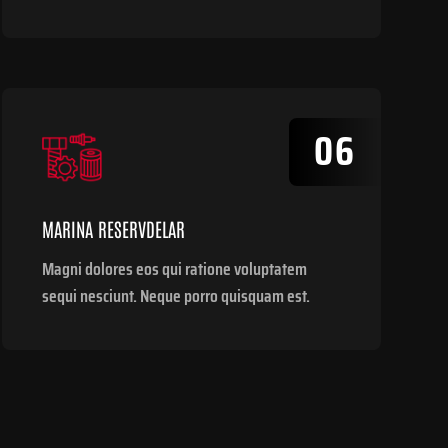
06
MARINA RESERVDELAR
Magni dolores eos qui ratione voluptatem
sequi nesciunt. Neque porro quisquam est.