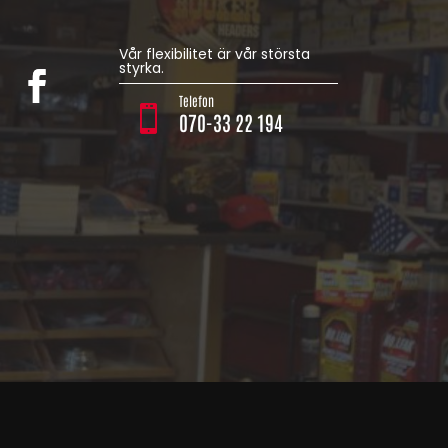
Vår flexibilitet är vår största
styrka.
Telefon

070-33 22 194