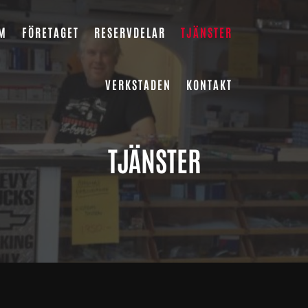
M
FÖRETAGET
RESERVDELAR
TJÄNSTER
VERKSTADEN
KONTAKT
TJÄNSTER