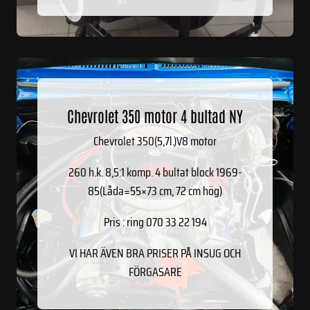
Chevrolet 350 motor 4 bultad NY
Chevrolet 350(5,7l.)V8 motor
260 h.k. 8,5:1 komp. 4 bultat block 1969-
85(Låda=55×73 cm, 72 cm hög)
Pris : ring 070 33 22 194
VI HAR ÄVEN BRA PRISER PÅ INSUG OCH
FÖRGASARE