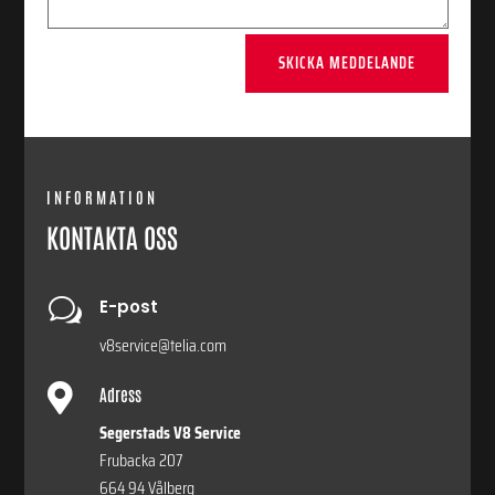
SKICKA MEDDELANDE
INFORMATION
KONTAKTA OSS
w
E-post
v8service@telia.com

Adress
Segerstads V8 Service
Frubacka 207
664 94 Vålberg